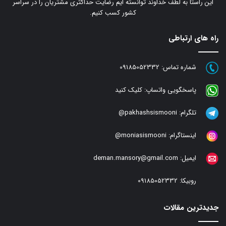
این راستا به لطف خداوند توانسته ایم رضایت حداکثری مشتریان را در سراسر
کشور کسب کنیم.
راه های ارتباطی
شماره تماس:
09185052332
پاسخگویی واتساپ:
کلیک کنید
تلگرام:
pakhashsismooni@
اینستاگرام:
moniasismooni@
ایمیل:
deman.mansory@gmail.com
روبیکا:
09185052332
جدیدترین مقالات