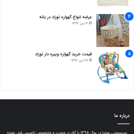
عرضه انواع گهواره نوزاد در بانه
21 دی, 1396
قیمت خرید گهواره ویبره دار نوزاد
27 دی, 1396
درباره ما
سیسمونی مونیا در سال 1395 با کادری مجرب و متخصص تاسیس شد. عمده