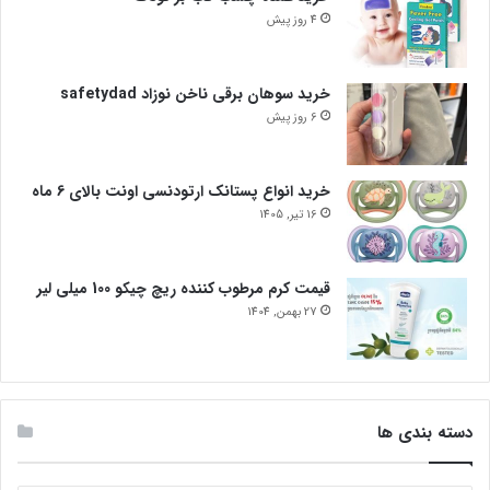
4 روز پیش
خرید سوهان برقی ناخن نوزاد safetydad
6 روز پیش
خرید انواع پستانک ارتودنسی اونت بالای 6 ماه
16 تیر, 1405
قیمت کرم مرطوب کننده ریچ چیکو 100 میلی لیر
27 بهمن, 1404
دسته بندی ها