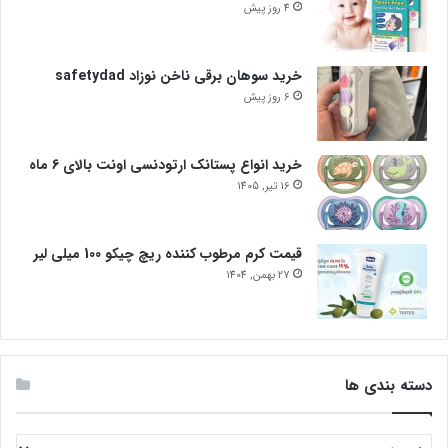
4 روز پیش
خرید سوهان برقی ناخن نوزاد safetydad
6 روز پیش
خرید انواع پستانک ارتودنسی اونت بالای 6 ماه
16 تیر, 1405
قیمت کرم مرطوب کننده ریچ چیکو 100 میلی لیر
27 بهمن, 1404
دسته بندی ها
دسته