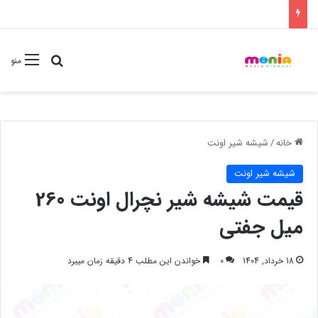
جستجو برا
منو
خانه
/
شیشه شیر اونت
شیشه شیر اونت
قیمت شیشه شیر نچرال اونت 260
میل جفتی
18 خرداد, 1404
0
خواندن این مطلب 4 دقیقه زمان میبرد