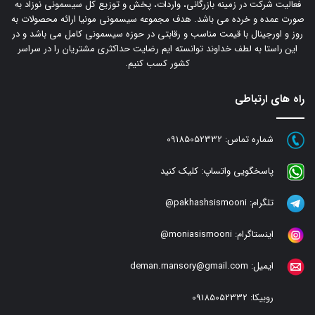
فعالیت شرکت در زمینه بازرگانی، واردات، پخش و توزیع کل سیسمونی نوزاد به
صورت عمده و خرده می باشد. هدف مجموعه سیسمونی مونیا ارائه محصولات به
روز و اورجینال با قیمت مناسب و رقابتی در حوزه سیسمونی کامل می باشد و در
این راستا به لطف خداوند توانسته ایم رضایت حداکثری مشتریان را در سراسر
کشور کسب کنیم.
راه های ارتباطی
شماره تماس:
09185052332
پاسخگویی واتساپ:
کلیک کنید
تلگرام:
pakhashsismooni@
اینستاگرام:
moniasismooni@
ایمیل:
deman.mansory@gmail.com
روبیکا:
09185052332