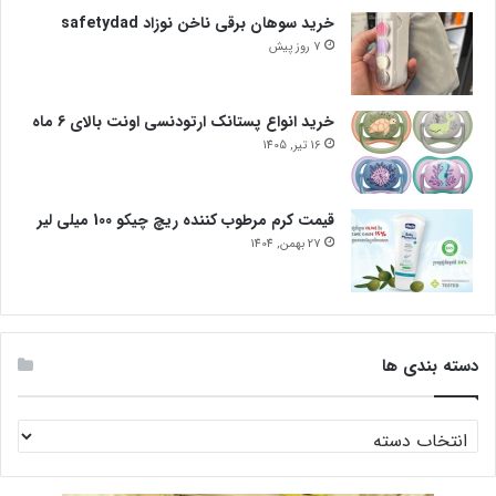
خرید سوهان برقی ناخن نوزاد safetydad
7 روز پیش
خرید انواع پستانک ارتودنسی اونت بالای 6 ماه
16 تیر, 1405
قیمت کرم مرطوب کننده ریچ چیکو 100 میلی لیر
27 بهمن, 1404
دسته بندی ها
دسته
بندی
ها