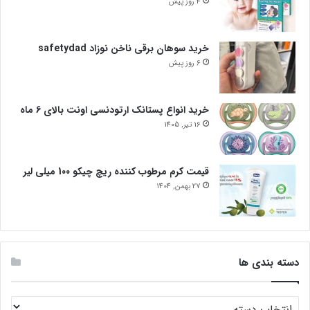
4 روز پیش
خرید سوهان برقی ناخن نوزاد safetydad
6 روز پیش
خرید انواع پستانک ارتودنسی اونت بالای 6 ماه
16 تیر, 1405
قیمت کرم مرطوب کننده ریچ چیکو 100 میلی لیر
27 بهمن, 1404
دسته بندی ها
دسته