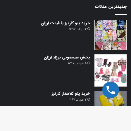
جدیدترین مقالات
خرید پتو کارترز با قیمت ارزان
2 مرداد, 1397
پخش سیسمونی نوزاد ارزان
5 خرداد, 1397
خرید پتو کلاهدار کارترز
2 خرداد, 1397
دک
© تمامی حقوق برای
سیسمونی مونیا
محفوظ است