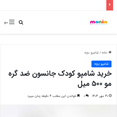
جستجو برا
منو
خانه
/
شامپو بچه
شامپو بچه
خرید شامپو کودک جانسون ضد گره
مو 500 میل
30 مهر, 1404
0
خواندن این مطلب 4 دقیقه زمان میبرد