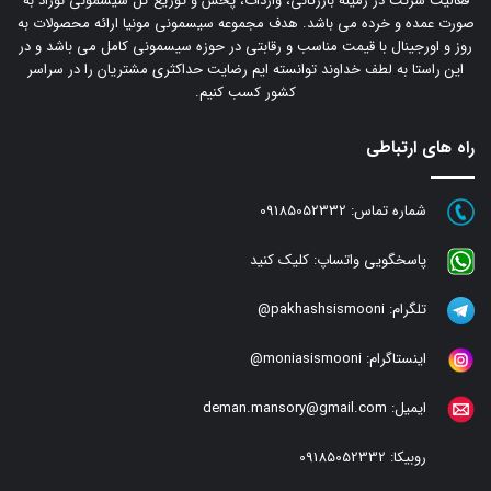
فعالیت شرکت در زمینه بازرگانی، واردات، پخش و توزیع کل سیسمونی نوزاد به
صورت عمده و خرده می باشد. هدف مجموعه سیسمونی مونیا ارائه محصولات به
روز و اورجینال با قیمت مناسب و رقابتی در حوزه سیسمونی کامل می باشد و در
این راستا به لطف خداوند توانسته ایم رضایت حداکثری مشتریان را در سراسر
کشور کسب کنیم.
راه های ارتباطی
شماره تماس:
09185052332
پاسخگویی واتساپ:
کلیک کنید
تلگرام:
pakhashsismooni@
اینستاگرام:
moniasismooni@
ایمیل:
deman.mansory@gmail.com
روبیکا:
09185052332