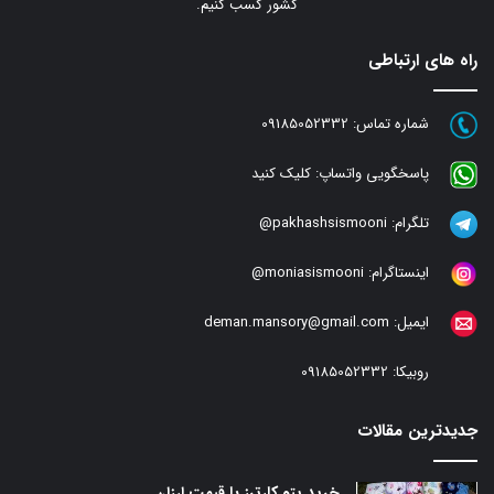
کشور کسب کنیم.
راه های ارتباطی
شماره تماس:
09185052332
پاسخگویی واتساپ:
کلیک کنید
تلگرام:
pakhashsismooni@
اینستاگرام:
moniasismooni@
ایمیل:
deman.mansory@gmail.com
روبیکا:
09185052332
جدیدترین مقالات
خرید پتو کارترز با قیمت ارزان