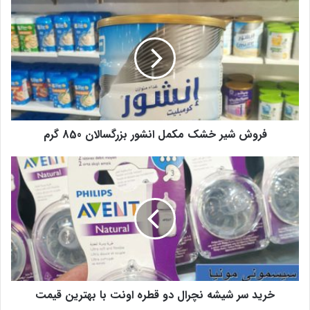
فروش شیر خشک مکمل انشور بزرگسالان 850 گرم
خرید سر شیشه نچرال دو قطره اونت با بهترین قیمت