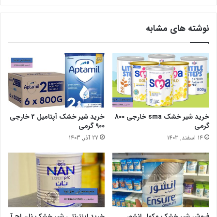
نوشته های مشابه
خرید شیر خشک sma خارجی 800
خرید شیر خشک آپتامیل 2 خارجی
گرمی
900 گرمی
14 اسفند, 1403
27 آذر, 1403
فروش شیر خشک مکمل انشور
خرید اینترنتی شیر خشک نان اچ آ