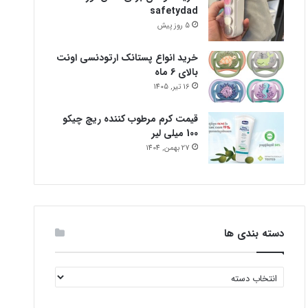
safetydad
5 روز پیش
خرید انواع پستانک ارتودنسی اونت
بالای 6 ماه
16 تیر, 1405
قیمت کرم مرطوب کننده ریچ چیکو
100 میلی لیر
27 بهمن, 1404
دسته بندی ها
دسته
بندی
ها