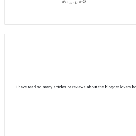
16 بهمن, 1401
I have read so many articles or reviews about the blogger lovers ho