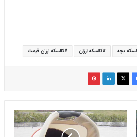
لسکه بچه
کالسکه ارزان
کالسکه ارزان قیمت
فیس بوک
X
لینکدین
‫پین‌ترست