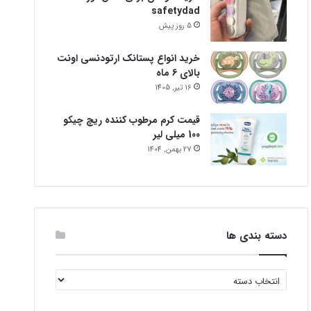
safetydad
5 روز پیش
خرید انواع پستانک ارتودنسی اونت
بالای 6 ماه
16 تیر, 1405
قیمت کرم مرطوب کننده ریچ چیکو
100 میلی لیر
27 بهمن, 1404
دسته بندی ها
دسته
بندی
ها