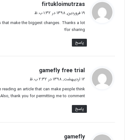
گ
firtukloimutrzas
ف
19 فروردین, 1398 در 1:32 ب.ظ
ت
anges that make the biggest changes. Thanks a lot
:
for sharing!
پاسخ
گ
gamefly free trial
ف
12 اردیبهشت, 1398 در 2:32 ب.ظ
ت
ve reading an article that can make people think.
:
Also, thank you for permitting me to comment!
پاسخ
گ
gamefly