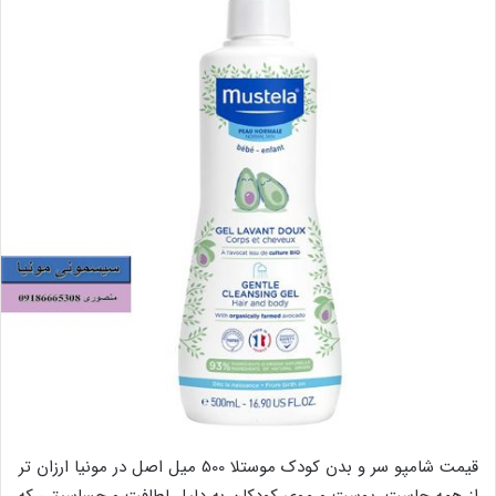
قیمت شامپو سر و بدن کودک موستلا 500 میل اصل در مونیا ارزان تر
از همه جاست. پوست و موی کودکان به دلیل لطافت و حساسیتی که