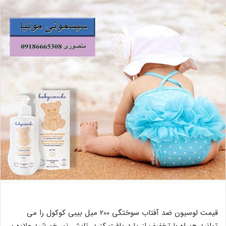
قیمت لوسیون ضد آفتاب سوختگی 200 میل بیبی کوکول را می
توانید همراه با تخفیف از ما دریافت کنید. تابش نور خورشید علاوه بر