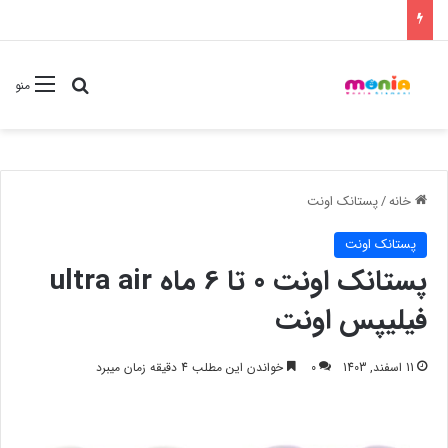
جستجو برا
منو
خانه
/
پستانک اونت
پستانک اونت
پستانک اونت 0 تا 6 ماه ultra air
فیلیپس اونت
11 اسفند, 1403
0
خواندن این مطلب 4 دقیقه زمان میبرد