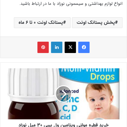
انواع لوازم بهداشتی و سیسمونی نوزاد با ما در ارتباط باشید.
پخش پستانک اونت
پستانک اونت 0 تا 6 ماه
فیس بوک
X
لینکدین
‫پین‌ترست
خرید قطره مولتی ویتامین ول بیبی 30 میل نوزاد