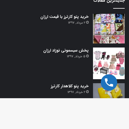
جدیدترین مقالات
خرید پتو کارترز با قیمت ارزان
2 مرداد, 1397
پخش سیسمونی نوزاد ارزان
5 خرداد, 1397
خرید پتو کلاهدار کارترز
2 خرداد, 1397
دک
© تمامی حقوق برای
سیسمونی مونیا
محفوظ است