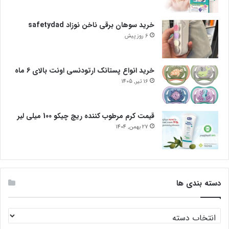
خرید سوهان برقی ناخن نوزاد safetydad
6 روز پیش
خرید انواع پستانک ارتودنسی اونت بالای 6 ماه
16 تیر, 1405
قیمت کرم مرطوب کننده ریچ چیکو 100 میلی لیر
27 بهمن, 1404
دسته بندی ها
دسته
بندی