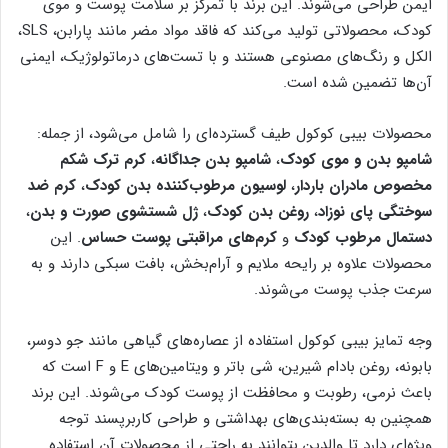
ایمن طراحی می‌شوند. این برند با تمرکز بر سلامت پوست و موی
کودک، محصولاتی تولید می‌کند که فاقد مواد مضر مانند پارابن، SLS،
الکل و رنگ‌های مصنوعی هستند و با تست‌های درماتولوژیک، ایمنی
آن‌ها تضمین شده است.
محصولات بیبی کوکول طیف گسترده‌ای را شامل می‌شود، از جمله:
شامپو بدن و موی کودک
،
شامپو بدن جداگانه
،
کرم ترک شکم
مخصوص مادران باردار
،
لوسیون مرطوب‌کننده بدن کودک
،
کرم ضد
سوختگی پای نوزاد
،
روغن بدن کودک
،
ژل شستشوی صورت و بدن
،
دستمال مرطوب کودک
و
کرم‌های مراقبتی پوست حساس
. این
محصولات علاوه بر رایحه ملایم و آرام‌بخش، بافت سبکی دارند و به
سرعت جذب پوست می‌شوند.
وجه تمایز بیبی کوکول استفاده از عصاره‌های گیاهی مانند جو دوسر،
بابونه، روغن بادام شیرین، شی باتر و ویتامین‌های E و F است که
باعث نرمی، رطوبت و محافظت از پوست کودک می‌شوند. این برند
همچنین به بسته‌بندی‌های بهداشتی و طراحی کاربرپسند توجه
ویژه‌ای دارد تا والدین بتوانند به راحتی از محصولات آن استفاده