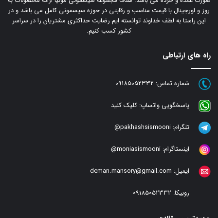
صورت عمده و خرده می باشد. هدف مجموعه سیسمونی مونیا ارائه محصولات به
روز و اورجینال با قیمت مناسب و رقابتی در حوزه سیسمونی کامل می باشد و در
این راستا به لطف خداوند توانسته ایم رضایت حداکثری مشتریان را در سراسر
کشور کسب کنیم.
راه های ارتباطی
شماره تماس:
09185052332
پاسخگویی واتساپ:
کلیک کنید
تلگرام:
pakhashsismooni@
اینستاگرام:
moniasismooni@
ایمیل:
deman.mansory@gmail.com
روبیکا:
09185052332