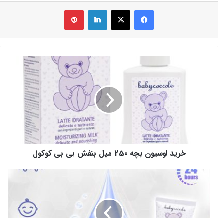
فیس بوک
X
لینکدین
‫پین‌ترست
خرید لوسیون بچه 250 میل بنفش بی بی کوکول